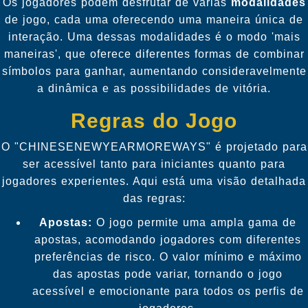
Os jogadores podem desfrutar de várias
modalidades
de jogo, cada uma oferecendo uma maneira única de
interação. Uma dessas modalidades é o modo 'mais
maneiras', que oferece diferentes formas de combinar
símbolos para ganhar, aumentando consideravelmente
a dinâmica e as possibilidades de vitória.
Regras do Jogo
O "CHINESENEWYEARMOREWAYS" é projetado para
ser acessível tanto para iniciantes quanto para
jogadores experientes. Aqui está uma visão detalhada
das regras:
Apostas:
O jogo permite uma ampla gama de
apostas, acomodando jogadores com diferentes
preferências de risco. O valor mínimo e máximo
das apostas pode variar, tornando o jogo
acessível e emocionante para todos os perfis de