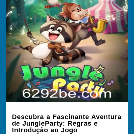
Descubra a Fascinante Aventura
de JungleParty: Regras e
Introdução ao Jogo