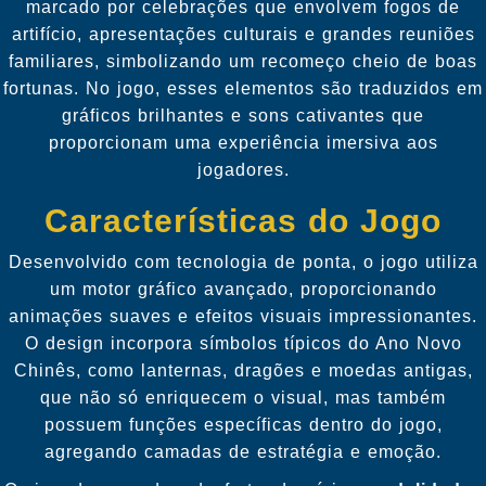
marcado por celebrações que envolvem fogos de
artifício, apresentações culturais e grandes reuniões
familiares, simbolizando um recomeço cheio de boas
fortunas. No jogo, esses elementos são traduzidos em
gráficos brilhantes e sons cativantes que
proporcionam uma experiência imersiva aos
jogadores.
Características do Jogo
Desenvolvido com tecnologia de ponta, o jogo utiliza
um motor gráfico avançado, proporcionando
animações suaves e efeitos visuais impressionantes.
O design incorpora símbolos típicos do Ano Novo
Chinês, como lanternas, dragões e moedas antigas,
que não só enriquecem o visual, mas também
possuem funções específicas dentro do jogo,
agregando camadas de estratégia e emoção.