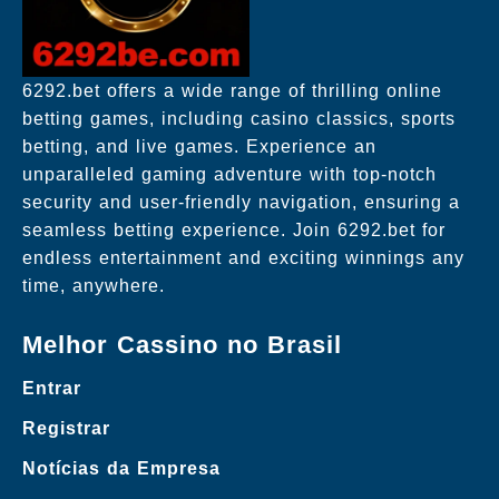
6292.bet offers a wide range of thrilling online
betting games, including casino classics, sports
betting, and live games. Experience an
unparalleled gaming adventure with top-notch
security and user-friendly navigation, ensuring a
seamless betting experience. Join 6292.bet for
endless entertainment and exciting winnings any
time, anywhere.
Melhor Cassino no Brasil
Entrar
Registrar
Notícias da Empresa