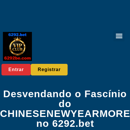
Jogos ao vivo
Pesca onlin
Jogos de mesa
Ofertas ex
Notícias da 
Entrar
Registrar
Desvendando o Fascínio
do
CHINESENEWYEARMOR
no 6292.bet