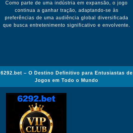
Como parte de uma indústria em expansão, o jogo
continua a ganhar tração, adaptando-se às
preferências de uma audiência global diversificada
que busca entretenimento significativo e envolvente.
6292.bet – O Destino Definitivo para Entusiastas de
Jogos em Todo o Mundo