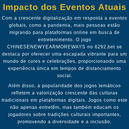
Impacto dos Eventos Atuais
Com a crescente digitalização em resposta a eventos
globais, como a pandemia, mais pessoas estão
migrando para plataformas online em busca de
entretenimento. O jogo
CHINESENEWYEARMOREWAYS no 6292.bet se
destaca por oferecer uma escapada vibrante para um
mundo de cores e celebrações, proporcionando uma
experiência única em tempos de distanciamento
social.
Além disso, a popularidade dos jogos temáticos
refletem a valorização crescente das culturas
tradicionais em plataformas digitais. Jogos como este
não apenas entretêm, mas também educam os
jogadores sobre tradições culturais importantes,
promovendo a diversidade e a inclusão.