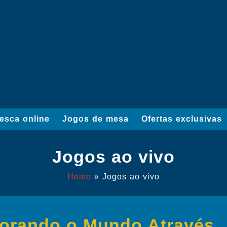
esca online
Jogos de mesa
Ofertas exclusivas
Jogos ao vivo
Home
»
Jogos ao vivo
lorando o Mundo Através