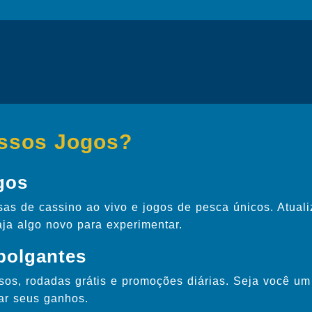
ossos Jogos?
gos
sas de cassino ao vivo e jogos de pesca únicos. Atua
ja algo novo para experimentar.
olgantes
sos, rodadas grátis e promoções diárias. Seja você u
ar seus ganhos.