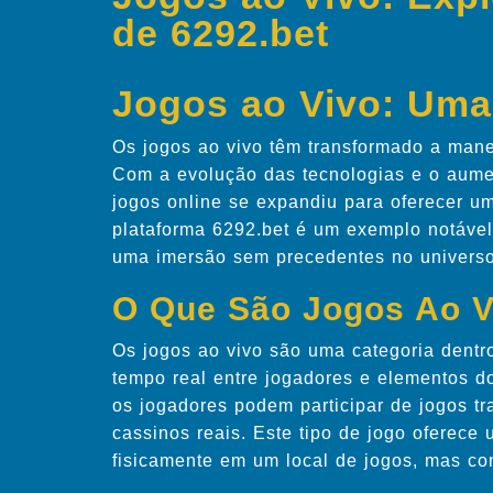
de 6292.bet
Jogos ao Vivo: Uma
Os jogos ao vivo têm transformado a mane
Com a evolução das tecnologias e o aume
jogos online se expandiu para oferecer u
plataforma 6292.bet é um exemplo notável
uma imersão sem precedentes no universo
O Que São Jogos Ao V
Os jogos ao vivo são uma categoria dentr
tempo real entre jogadores e elementos do
os jogadores podem participar de jogos tr
cassinos reais. Este tipo de jogo oferece
fisicamente em um local de jogos, mas co