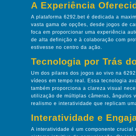
A Experiência Ofereci
A plataforma 6292.bet é dedicada a maxim
vasta gama de opções, desde jogos de cart
foca em proporcionar uma experiência aut
de alta definição e à colaboração com pro
estivesse no centro da ação.
Tecnologia por Trás d
Um dos pilares dos jogos ao vivo na 6292
vídeos em tempo real. Essa tecnologia a
também proporciona a clareza visual nece
utilização de múltiplas câmeras, ângulos 
realismo e interatividade que replicam um
Interatividade e Enga
A interatividade é um componente crucial 