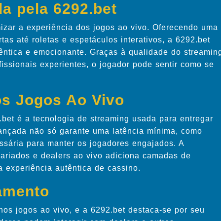
da pela 6292.bet
izar a experiência dos jogos ao vivo. Oferecendo uma
as até roletas e espetáculos interativos, a 6292.bet
êntica e emocionante. Graças à qualidade do streamin
fissionais experientes, o jogador pode sentir como se
os Jogos Ao Vivo
.bet é a tecnologia de streaming usada para entregar
vançada não só garante uma latência mínima, como
ssária para manter os jogadores engajados. A
variados e dealers ao vivo adiciona camadas de
a experiência autêntica de cassino.
jamento
nos jogos ao vivo, e a 6292.bet destaca-se por seu