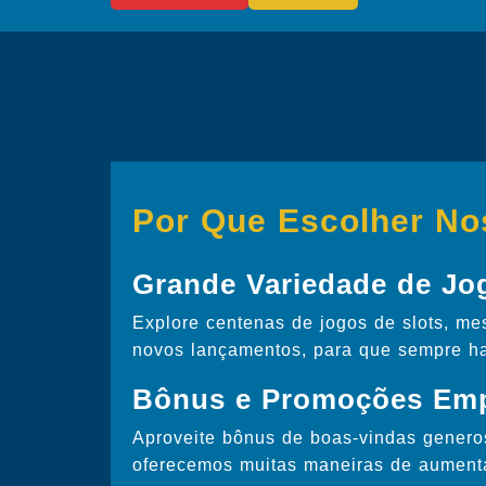
Por Que Escolher N
Grande Variedade de Jo
Explore centenas de jogos de slots, me
novos lançamentos, para que sempre ha
Bônus e Promoções Emp
Aproveite bônus de boas-vindas genero
oferecemos muitas maneiras de aument