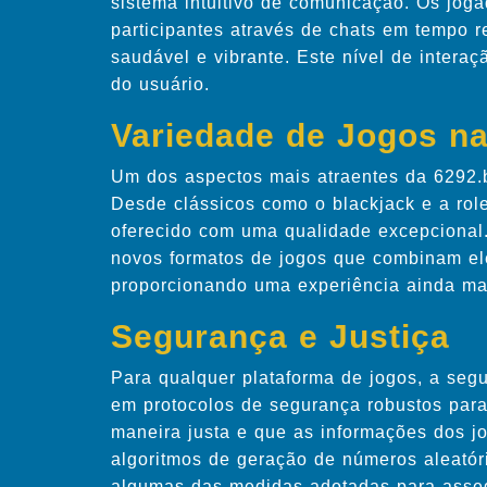
sistema intuitivo de comunicação. Os joga
participantes através de chats em tempo 
saudável e vibrante. Este nível de intera
do usuário.
Variedade de Jogos na
Um dos aspectos mais atraentes da 6292.b
Desde clássicos como o blackjack e a role
oferecido com uma qualidade excepcional
novos formatos de jogos que combinam e
proporcionando uma experiência ainda mai
Segurança e Justiça
Para qualquer plataforma de jogos, a segu
em protocolos de segurança robustos para
maneira justa e que as informações dos j
algoritmos de geração de números aleatór
algumas das medidas adotadas para assegu