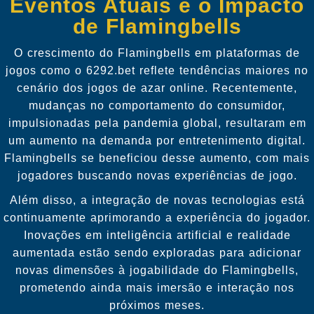
Eventos Atuais e o Impacto
de Flamingbells
O crescimento do Flamingbells em plataformas de
jogos como o 6292.bet reflete tendências maiores no
cenário dos jogos de azar online. Recentemente,
mudanças no comportamento do consumidor,
impulsionadas pela pandemia global, resultaram em
um aumento na demanda por entretenimento digital.
Flamingbells se beneficiou desse aumento, com mais
jogadores buscando novas experiências de jogo.
Além disso, a integração de novas tecnologias está
continuamente aprimorando a experiência do jogador.
Inovações em inteligência artificial e realidade
aumentada estão sendo exploradas para adicionar
novas dimensões à jogabilidade do Flamingbells,
prometendo ainda mais imersão e interação nos
próximos meses.