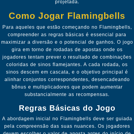
projetada.
Como Jogar Flamingbells
Para aqueles que estão começando no Flamingbells,
compreender as regras básicas é essencial para
maximizar a diversão e o potencial de ganhos. O jogo
gira em torno de rodadas de apostas onde os
jogadores tentam prever o resultado de combinações
coloridas de sinos flamejantes. A cada rodada, os
sinos descem em cascata, e o objetivo principal é
alinhar conjuntos correspondentes, desencadeando
bônus e multiplicadores que podem aumentar
substancialmente as recompensas.
Regras Básicas do Jogo
A abordagem inicial no Flamingbells deve ser guiada
pela compreensão das suas nuances. Os jogadores
devem escolher o valor de aposta antes do início de