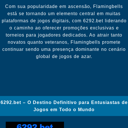
Com sua popularidade em ascensão, Flamingbells
está se tornando um elemento central em muitas
plataformas de jogos digitais, com 6292.bet liderando
o caminho ao oferecer promoções exclusivas e
torneios para jogadores dedicados. Ao atrair tanto
novatos quanto veteranos, Flamingbells promete
continuar sendo uma presença dominante no cenário
global de jogos de azar.
6292.bet – O Destino Definitivo para Entusiastas de
Jogos em Todo o Mundo