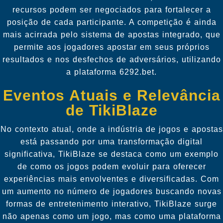
recursos podem ser negociados para fortalecer a
posição de cada participante. A competição é ainda
mais acirrada pelo sistema de apostas integrado, que
permite aos jogadores apostar em seus próprios
resultados e nos desfechos de adversários, utilizando
a plataforma 6292.bet.
Eventos Atuais e Relevância
de TikiBlaze
No contexto atual, onde a indústria de jogos e apostas
está passando por uma transformação digital
significativa, TikiBlaze se destaca como um exemplo
de como os jogos podem evoluir para oferecer
experiências mais envolventes e diversificadas. Com
um aumento no número de jogadores buscando novas
formas de entretenimento interativo, TikiBlaze surge
não apenas como um jogo, mas como uma plataforma