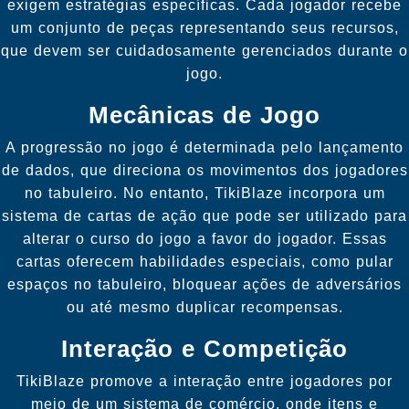
exigem estratégias específicas. Cada jogador recebe
um conjunto de peças representando seus recursos,
que devem ser cuidadosamente gerenciados durante o
jogo.
Mecânicas de Jogo
A progressão no jogo é determinada pelo lançamento
de dados, que direciona os movimentos dos jogadores
no tabuleiro. No entanto, TikiBlaze incorpora um
sistema de cartas de ação que pode ser utilizado para
alterar o curso do jogo a favor do jogador. Essas
cartas oferecem habilidades especiais, como pular
espaços no tabuleiro, bloquear ações de adversários
ou até mesmo duplicar recompensas.
Interação e Competição
TikiBlaze promove a interação entre jogadores por
meio de um sistema de comércio, onde itens e