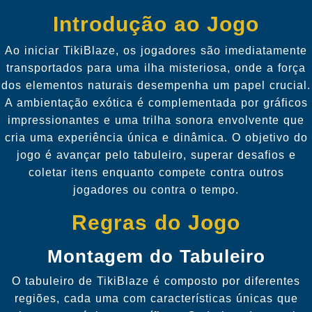
Introdução ao Jogo
Ao iniciar TikiBlaze, os jogadores são imediatamente
transportados para uma ilha misteriosa, onde a força
dos elementos naturais desempenha um papel crucial.
A ambientação exótica é complementada por gráficos
impressionantes e uma trilha sonora envolvente que
cria uma experiência única e dinâmica. O objetivo do
jogo é avançar pelo tabuleiro, superar desafios e
coletar itens enquanto compete contra outros
jogadores ou contra o tempo.
Regras do Jogo
Montagem do Tabuleiro
O tabuleiro de TikiBlaze é composto por diferentes
regiões, cada uma com características únicas que