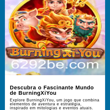
Descubra o Fascinante Mundo
de BurningXiYou
Explore BurningXiYou, um jogo que combina
elementos de aventura e estratégia,
inspirado em mitologias e eventos atuais.