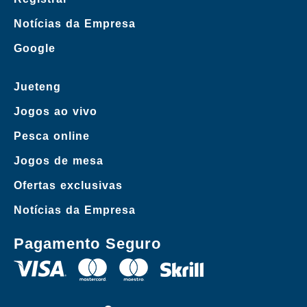
Notícias da Empresa
Google
Jueteng
Jogos ao vivo
Pesca online
Jogos de mesa
Ofertas exclusivas
Notícias da Empresa
Pagamento Seguro