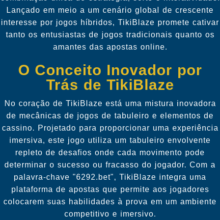
Lançado em meio a um cenário global de crescente
interesse por jogos híbridos, TikiBlaze promete cativar
tanto os entusiastas de jogos tradicionais quanto os
amantes das apostas online.
O Conceito Inovador por
Trás de TikiBlaze
No coração de TikiBlaze está uma mistura inovadora
de mecânicas de jogos de tabuleiro e elementos de
cassino. Projetado para proporcionar uma experiência
imersiva, este jogo utiliza um tabuleiro envolvente
repleto de desafios onde cada movimento pode
determinar o sucesso ou fracasso do jogador. Com a
palavra-chave "6292.bet", TikiBlaze integra uma
plataforma de apostas que permite aos jogadores
colocarem suas habilidades à prova em um ambiente
competitivo e imersivo.