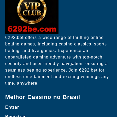
6292.bet offers a wide range of thrilling online
betting games, including casino classics, sports
betting, and live games. Experience an
unparalleled gaming adventure with top-notch
security and user-friendly navigation, ensuring a
seamless betting experience. Join 6292.bet for
endless entertainment and exciting winnings any
time, anywhere.
Melhor Cassino no Brasil
Entrar
Registrar