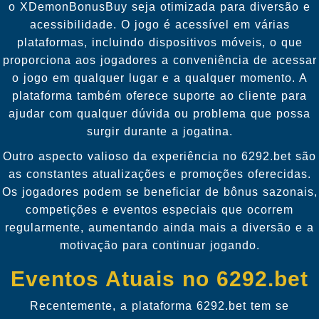
o XDemonBonusBuy seja otimizada para diversão e
acessibilidade. O jogo é acessível em várias
plataformas, incluindo dispositivos móveis, o que
proporciona aos jogadores a conveniência de acessar
o jogo em qualquer lugar e a qualquer momento. A
plataforma também oferece suporte ao cliente para
ajudar com qualquer dúvida ou problema que possa
surgir durante a jogatina.
Outro aspecto valioso da experiência no 6292.bet são
as constantes atualizações e promoções oferecidas.
Os jogadores podem se beneficiar de bônus sazonais,
competições e eventos especiais que ocorrem
regularmente, aumentando ainda mais a diversão e a
motivação para continuar jogando.
Eventos Atuais no 6292.bet
Recentemente, a plataforma 6292.bet tem se