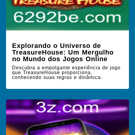
Explorando o Universo de
TreasureHouse: Um Mergulho
no Mundo dos Jogos Online
Descubra a empolgante experiência de jogo
que TreasureHouse proporciona,
conhecendo suas regras e dinâmica.