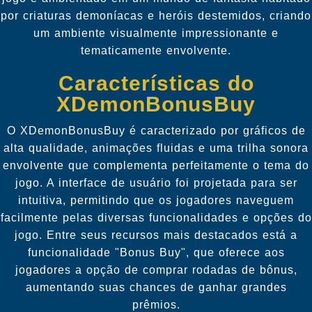
por criaturas demoníacas e heróis destemidos, criando
um ambiente visualmente impressionante e
tematicamente envolvente.
Características do
XDemonBonusBuy
O XDemonBonusBuy é caracterizado por gráficos de
alta qualidade, animações fluidas e uma trilha sonora
envolvente que complementa perfeitamente o tema do
jogo. A interface de usuário foi projetada para ser
intuitiva, permitindo que os jogadores naveguem
facilmente pelas diversas funcionalidades e opções do
jogo. Entre seus recursos mais destacados está a
funcionalidade "Bonus Buy", que oferece aos
jogadores a opção de comprar rodadas de bônus,
aumentando suas chances de ganhar grandes
prêmios.