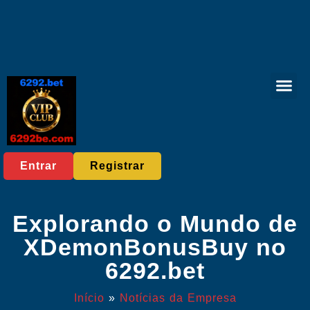
Jogos ao vivo
Pesca onlin
Jogos de mesa
Ofertas ex
Notícias da 
Entrar
Registrar
Explorando o Mundo de
XDemonBonusBuy no
6292.bet
Início
»
Notícias da Empresa